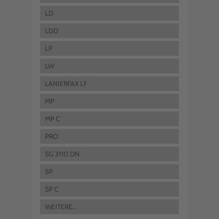
LD
LDD
LP
LW
LANIERFAX LF
MP
MP C
PRO
SG 3110 DN
SP
SP C
WEITERE...