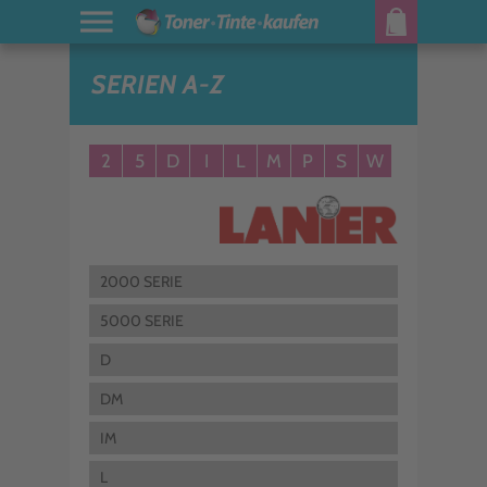
SERIEN A-Z
2
5
D
I
L
M
P
S
W
2000 SERIE
5000 SERIE
D
DM
IM
L