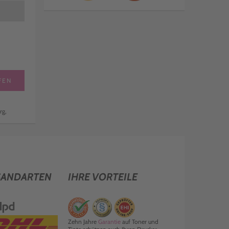
FEN
rg,
SANDARTEN
IHRE VORTEILE
Zehn Jahre
Garantie
auf Toner und