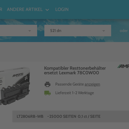
keyboard_arrow_down
R
ANDERE ARTIKEL
LOGIN
arrow_drop_down
arrow_drop_down
oder
Kompatibler Resttonerbehälter
ersetzt Lexmark 78C0W00
print
Passende Geräte
anzeigen
local_shipping
Lieferzeit 1-2 Werktage
LT2806RB-WB
~25000 SEITEN
0,1 ct / SEITE