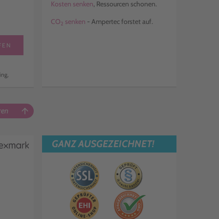
Kosten senken
, Ressourcen schonen.
CO
senken
- Ampertec forstet auf.
2
FEN
ing,
ren
arrow_upward
GANZ AUSGEZEICHNET!