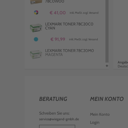
78C0W00
€ 59,99
inkl. MwSt. zzgl. Versand
€ 41,00
inkl. MwSt. zzgl. Versand
KOMPATIBLER TONER ERSETZT
LEXMARK 78C20M0 MAGENTA
LEXMARK TONER 78C20C0
CYAN
€ 68,98
inkl. MwSt. zzgl. Versand
€ 91,99
inkl. MwSt. zzgl. Versand
KOMPATIBLER TONER ERSETZT
LEXMARK 78C2XK0 SCHWARZ
LEXMARK TONER 78C20M0
MAGENTA
€ 117,99
inkl. MwSt. zzgl. Versand
Angabe
+
€ 98,98
Deutsc
inkl. MwSt. zzgl. Versand
KOMPATIBLER TONER ERSETZT
LEXMARK 78C20C0 CYAN
LEXMARK TONER 78C20K0
SCHWARZ
€ 59,99
inkl. MwSt. zzgl. Versand
€ 91,99
inkl. MwSt. zzgl. Versand
KOMPATIBLER TONER ERSETZT
BERATUNG
MEIN KONTO
LEXMARK 78C2UM0 MAGENTA
LEXMARK TONER 78C2XY0
YELLOW
€ 226,99
Schreiben Sie uns:
inkl. MwSt. zzgl. Versand
Mein Konto
service@wiegand-gmbh.de
€ 164,99
inkl. MwSt. zzgl. Versand
Login
KOMPATIBLER TONER ERSETZT