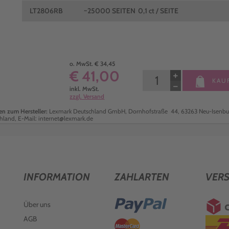
LT2806RB
~25000 SEITEN
0,1 ct / SEITE
o. MwSt. € 34,45
€ 41,00
+
KAU
−
inkl. MwSt.
zzgl. Versand
n zum Hersteller:
Lexmark Deutschland GmbH, Dornhofstraße 44, 63263 Neu-Isenbu
hland, E-Mail: internet@lexmark.de
INFORMATION
ZAHLARTEN
VER
Über uns
AGB