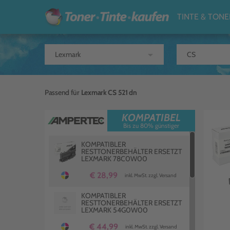
TINTE & TONE
arrow_drop_down
Passend für
Lexmark CS 521 dn
KOMPATIBEL
Bis zu 80% günstiger
KOMPATIBLER
RESTTONERBEHÄLTER ERSETZT
LEXMARK 78C0W00
€ 28,99
inkl. MwSt. zzgl. Versand
KOMPATIBLER
RESTTONERBEHÄLTER ERSETZT
LEXMARK 54G0W00
€ 44,99
inkl. MwSt. zzgl. Versand