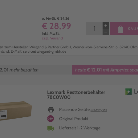
o. MwSt. € 24,36
€ 28,99
+
KAU
−
inkl. MwSt.
zzgl. Versand
n zum Hersteller:
Wiegand & Partner GmbH, Werner-von-Siemens-Str. 6, 82140 Olch
hland, E-Mail: service@wiegand-gmbh.de
2,01
mehr bezahlen
heute
€ 12,01
mit Ampertec spa
Lexmark Resttonerbehälter
78C0W00
print
Passende Geräte
anzeigen
Original Produkt
OEM
local_shipping
Lieferzeit 1-2 Werktage