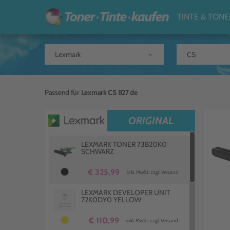
TINTE & TONE
arrow_drop_down
Passend für
Lexmark CS 827 de
ORIGINAL
LEXMARK TONER 73B20K0
SCHWARZ
€ 325,99
inkl. MwSt. zzgl. Versand
LEXMARK DEVELOPER UNIT
72K0DY0 YELLOW
€ 110,99
inkl. MwSt. zzgl. Versand