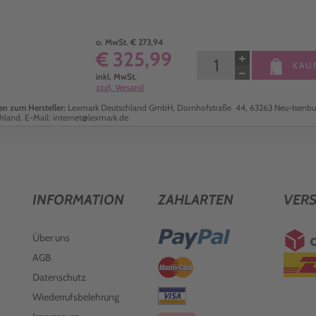
o. MwSt. € 273,94
€ 325,99
+
KAU
−
inkl. MwSt.
zzgl. Versand
n zum Hersteller:
Lexmark Deutschland GmbH, Dornhofstraße 44, 63263 Neu-Isenbu
hland, E-Mail: internet@lexmark.de
INFORMATION
ZAHLARTEN
VER
Über uns
AGB
Datenschutz
Wiederrufsbelehrung