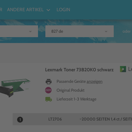
keyboard_arrow_down
R
ANDERE ARTIKEL
LOGIN
arrow_drop_down
arrow_drop_down
oder
Lexmark Toner 73B20K0 schwarz
print
Passende Geräte
anzeigen
Original Produkt
OEM
local_shipping
Lieferzeit 1-3 Werktage
LT2706
~20000 SEITEN
1,4 ct / SEIT
1