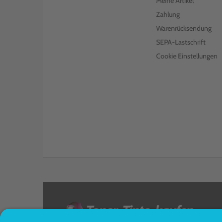
Meine Artikel
€ 107,99
inkl. MwSt. zzgl. Versand
Zahlung
LEXMARK FOTOLEITER 72K0P00
SCHWARZ EINZELPACK
Warenrücksendung
SEPA-Lastschrift
€ 97,98
inkl. MwSt. zzgl. Versand
Cookie Einstellungen
LEXMARK IMAGING KIT 72K0FV0
CMY
€ 670,99
inkl. MwSt. zzgl. Versand
LEXMARK IMAGING KIT 72K0FK0
SCHWARZ
€ 137,99
inkl. MwSt. zzgl. Versand
LEXMARK DEVELOPER UNIT
72K0DC0 CYAN
€ 110,99
inkl. MwSt. zzgl. Versand
LEXMARK TONER 73B20M0
<
MAGENTA