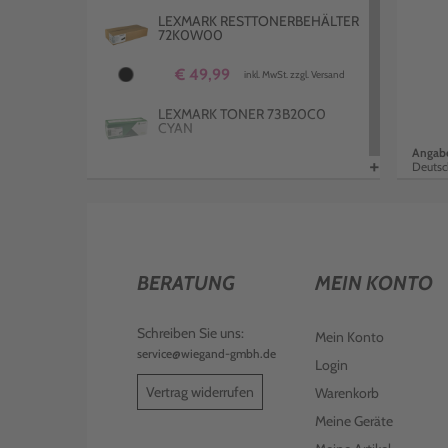
LEXMARK RESTTONERBEHÄLTER
72K0W00
€ 49,99
inkl. MwSt. zzgl. Versand
LEXMARK TONER 73B20C0
CYAN
Angabe
+
Deutsc
€ 447,99
inkl. MwSt. zzgl. Versand
LEXMARK FOTOLEITER
72K0Q00 CMY
€ 312,99
inkl. MwSt. zzgl. Versand
BERATUNG
MEIN KONTO
LEXMARK TONER 73B20Y0
YELLOW
Schreiben Sie uns:
Mein Konto
service@wiegand-gmbh.de
€ 116,99
inkl. MwSt. zzgl. Versand
Login
Vertrag widerrufen
Warenkorb
LEXMARK DEVELOPER UNIT
72K0DK0 SCHWARZ
Meine Geräte