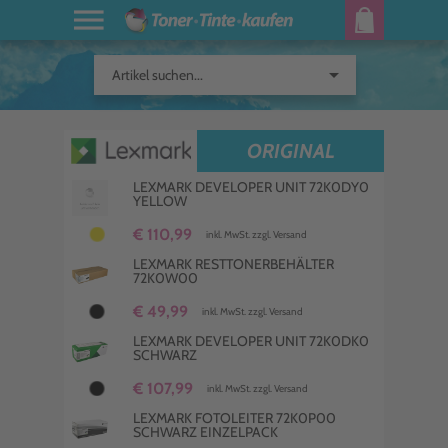
arrow_drop_down
Artikel suchen...
ORIGINAL
LEXMARK DEVELOPER UNIT 72K0DY0
YELLOW
€ 110,99
inkl. MwSt. zzgl. Versand
LEXMARK RESTTONERBEHÄLTER
72K0W00
€ 49,99
inkl. MwSt. zzgl. Versand
LEXMARK DEVELOPER UNIT 72K0DK0
SCHWARZ
€ 107,99
inkl. MwSt. zzgl. Versand
LEXMARK FOTOLEITER 72K0P00
SCHWARZ EINZELPACK