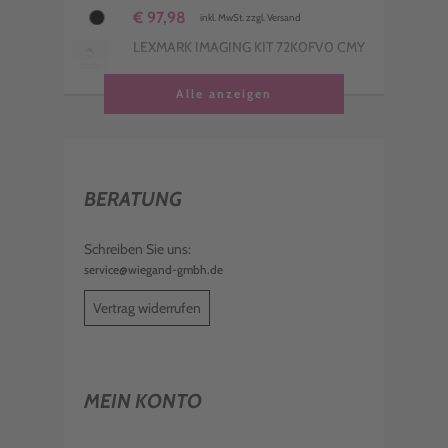
€ 97,98
inkl. MwSt. zzgl. Versand
LEXMARK IMAGING KIT 72K0FV0 CMY
€ 670,99
Alle anzeigen
inkl. MwSt. zzgl. Versand
LEXMARK FOTOLEITER 72K0Q00 CMY
€ 312,99
inkl. MwSt. zzgl. Versand
BERATUNG
LEXMARK IMAGING KIT 72K0FK0
SCHWARZ
€ 137,99
Schreiben Sie uns:
inkl. MwSt. zzgl. Versand
service@wiegand-gmbh.de
LEXMARK DEVELOPER UNIT 72K0DC0
CYAN
Vertrag widerrufen
€ 110,99
inkl. MwSt. zzgl. Versand
LEXMARK DEVELOPER UNIT 72K0DM0
MAGENTA
MEIN KONTO
€ 110,99
inkl. MwSt. zzgl. Versand