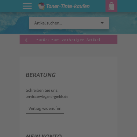
arrow_drop_down
Artikel suchen...
keyboard_arrow_left
zurück zum vorherigen Artikel
BERATUNG
Schreiben Sie uns:
service@wiegand-gmbh.de
Vertrag widerrufen
MEIN KONTO