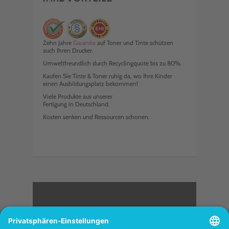
Zehn Jahre
Garantie
auf Toner und Tinte schützen
auch Ihren Drucker.
Umweltfreundlich durch Recyclingquote bis zu 80%.
Kaufen Sie Tinte & Toner ruhig da, wo Ihre Kinder
einen Ausbildungsplatz bekommen!
Viele Produkte aus unserer
Fertigung in Deutschland.
Kosten senken und Ressourcen schonen.
<