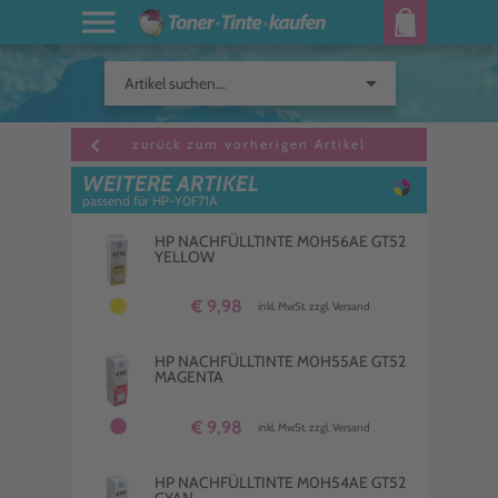
arrow_drop_down
Artikel suchen...
keyboard_arrow_left
zurück zum vorherigen Artikel
WEITERE ARTIKEL
passend für HP-Y0F71A
HP NACHFÜLLTINTE M0H56AE GT52
YELLOW
€ 9,98
inkl. MwSt. zzgl. Versand
HP NACHFÜLLTINTE M0H55AE GT52
MAGENTA
€ 9,98
inkl. MwSt. zzgl. Versand
HP NACHFÜLLTINTE M0H54AE GT52
CYAN