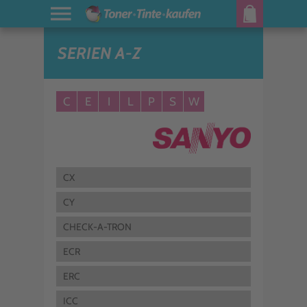
SERIEN A-Z
C
E
I
L
P
S
W
CX
CY
CHECK-A-TRON
ECR
ERC
ICC