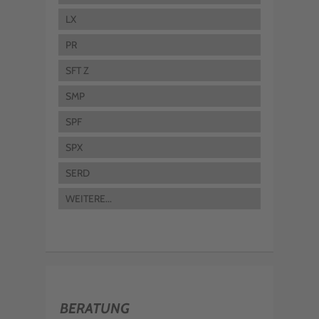
LX
PR
SFT Z
SMP
SPF
SPX
SERD
WEITERE...
BERATUNG