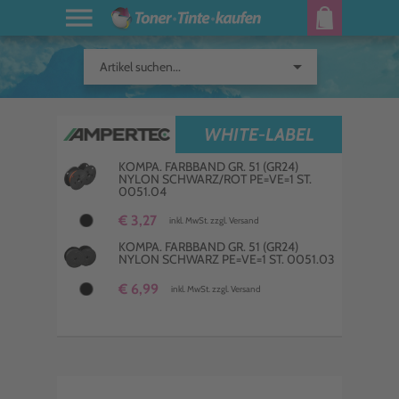
arrow_drop_down
Artikel suchen...
WHITE-LABEL
KOMPA. FARBBAND GR. 51 (GR24)
NYLON SCHWARZ/ROT PE=VE=1 ST.
0051.04
€ 3,27
inkl. MwSt. zzgl. Versand
KOMPA. FARBBAND GR. 51 (GR24)
NYLON SCHWARZ PE=VE=1 ST. 0051.03
€ 6,99
inkl. MwSt. zzgl. Versand