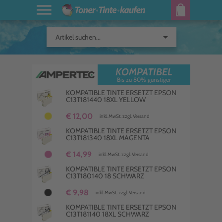
arrow_drop_down
Artikel suchen...
KOMPATIBEL
Bis zu 80% günstiger
KOMPATIBLE TINTE ERSETZT EPSON
C13T181440 18XL YELLOW
€ 12,00
inkl. MwSt. zzgl. Versand
KOMPATIBLE TINTE ERSETZT EPSON
C13T181340 18XL MAGENTA
€ 14,99
inkl. MwSt. zzgl. Versand
KOMPATIBLE TINTE ERSETZT EPSON
C13T180140 18 SCHWARZ
€ 9,98
inkl. MwSt. zzgl. Versand
KOMPATIBLE TINTE ERSETZT EPSON
C13T181140 18XL SCHWARZ