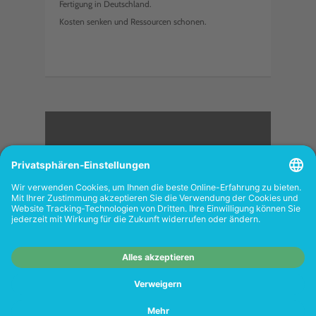
Fertigung in Deutschland.
Kosten senken und Ressourcen schonen.
<
FOLGEN SIE UNS
Wiederverkäufer:
Das Angebot unseres Web-
Shops richtet sich nicht an Wiederverkäufer.
Wenn Sie Wiederverkäufer sind, registrieren
Sie sich bitte in unserem Händler-Portal
www.tonerhersteller.de