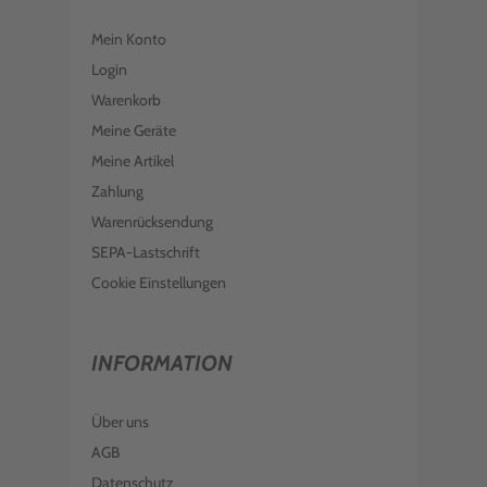
EPSON TINTE C13T181440 YELLOW
18XL
Mein Konto
€ 16,99
inkl. MwSt. zzgl. Versand
Login
Warenkorb
Meine Geräte
Meine Artikel
Zahlung
Warenrücksendung
SEPA-Lastschrift
Cookie Einstellungen
INFORMATION
Über uns
AGB
Datenschutz