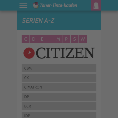
SERIEN A-Z
C
D
E
I
M
P
S
W
CBM
CX
CIMATRON
DP
ECR
IDP