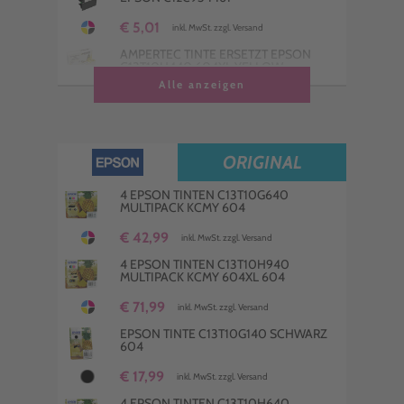
€ 5,01
inkl. MwSt. zzgl. Versand
AMPERTEC TINTE ERSETZT EPSON
C13T10H440 604XL YELLOW
Alle anzeigen
€ 13,99
inkl. MwSt. zzgl. Versand
AMPERTEC TINTE ERSETZT EPSON
C13T10H240 604XL CYAN
ORIGINAL
€ 14,99
inkl. MwSt. zzgl. Versand
AMPERTEC TINTE ERSETZT EPSON
4 EPSON TINTEN C13T10G640
C13T10H340 604XL MAGENTA
MULTIPACK KCMY 604
€ 14,99
€ 42,99
inkl. MwSt. zzgl. Versand
inkl. MwSt. zzgl. Versand
AMPERTEC TINTE ERSETZT EPSON
4 EPSON TINTEN C13T10H940
C13T10G240 604 CYAN
MULTIPACK KCMY 604XL 604
€ 14,99
€ 71,99
inkl. MwSt. zzgl. Versand
inkl. MwSt. zzgl. Versand
EPSON TINTE C13T10G140 SCHWARZ
604
€ 17,99
inkl. MwSt. zzgl. Versand
4 EPSON TINTEN C13T10H640