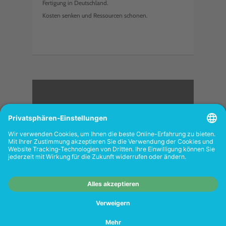
Fertigung in Deutschland.
Kosten senken und Ressourcen schonen.
<
FOLGEN SIE UNS
Wiederverkäufer:
Das Angebot unseres Web-
Shops richtet sich nicht an Wiederverkäufer.
Wenn Sie Wiederverkäufer sind, registrieren
Sie sich bitte in unserem Händler-Portal
www.tonerhersteller.de