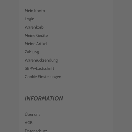
EPSON TINTE C13T10H140 BLACK
604XL
Mein Konto
€ 37,98
inkl. MwSt. zzgl. Versand
Login
EPSON TINTE C13T10H240 CYAN
Warenkorb
604XL
Meine Geräte
€ 20,99
inkl. MwSt. zzgl. Versand
Meine Artikel
EPSON TINTE C13T10H440 YELLOW
Zahlung
604XL
Warenrücksendung
€ 19,99
inkl. MwSt. zzgl. Versand
SEPA-Lastschrift
Cookie Einstellungen
INFORMATION
Über uns
AGB
Datenschutz