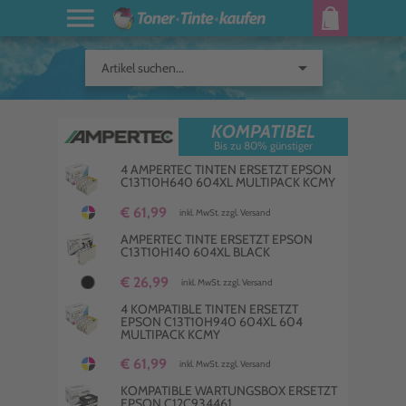
arrow_drop_down
Artikel suchen...
KOMPATIBEL
Bis zu 80% günstiger
4 AMPERTEC TINTEN ERSETZT EPSON
C13T10H640 604XL MULTIPACK KCMY
€ 61,99
inkl. MwSt. zzgl. Versand
AMPERTEC TINTE ERSETZT EPSON
C13T10H140 604XL BLACK
€ 26,99
inkl. MwSt. zzgl. Versand
4 KOMPATIBLE TINTEN ERSETZT
EPSON C13T10H940 604XL 604
MULTIPACK KCMY
€ 61,99
inkl. MwSt. zzgl. Versand
KOMPATIBLE WARTUNGSBOX ERSETZT
EPSON C12C934461