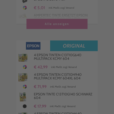
€ 5,01
inkl. MwSt. zzgl. Versand
AMPERTEC TINTE ERSETZT EPSON
C13T10H440 604XL YELLOW
Alle anzeigen
€ 13,99
inkl. MwSt. zzgl. Versand
AMPERTEC TINTE ERSETZT EPSON
C13T10H340 604XL MAGENTA
ORIGINAL
€ 14,99
inkl. MwSt. zzgl. Versand
AMPERTEC TINTE ERSETZT EPSON
4 EPSON TINTEN C13T10G640
C13T10H240 604XL CYAN
MULTIPACK KCMY 604
€ 14,99
€ 42,99
inkl. MwSt. zzgl. Versand
inkl. MwSt. zzgl. Versand
AMPERTEC TINTE ERSETZT EPSON
4 EPSON TINTEN C13T10H940
C13T10G240 604 CYAN
MULTIPACK KCMY 604XL 604
€ 14,99
€ 71,99
inkl. MwSt. zzgl. Versand
inkl. MwSt. zzgl. Versand
EPSON TINTE C13T10G140 SCHWARZ
604
€ 17,99
inkl. MwSt. zzgl. Versand
4 EPSON TINTEN C13T10H640