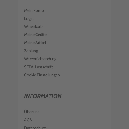
EPSON TINTE C13T10H140 BLACK
604XL
Mein Konto
€ 37,98
inkl. MwSt. zzgl. Versand
Login
EPSON TINTE C13T10H240 CYAN
Warenkorb
604XL
Meine Geräte
€ 20,99
inkl. MwSt. zzgl. Versand
Meine Artikel
EPSON TINTE C13T10H440 YELLOW
Zahlung
604XL
Warenrücksendung
€ 19,99
inkl. MwSt. zzgl. Versand
SEPA-Lastschrift
Cookie Einstellungen
INFORMATION
Über uns
AGB
Datenschutz