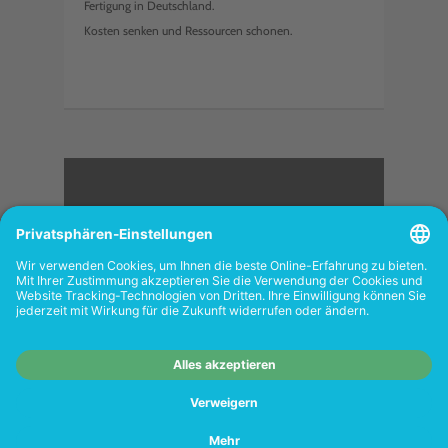
Fertigung in Deutschland.
Kosten senken und Ressourcen schonen.
<
FOLGEN SIE UNS
Wiederverkäufer:
Das Angebot unseres Web-
Shops richtet sich nicht an Wiederverkäufer.
Wenn Sie Wiederverkäufer sind, registrieren
Sie sich bitte in unserem Händler-Portal
www.tonerhersteller.de