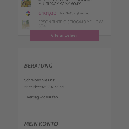
MULTIPACK KCMY 604XL
€ 101,00
inkl. MwSt. zzgl. Versand
EPSON TINTE C13T10G440 YELLOW
604
€ 9,98
Alle anzeigen
inkl. MwSt. zzgl. Versand
EPSON WARTUNGSBOX C12C934461
€ 6,99
inkl. MwSt. zzgl. Versand
BERATUNG
EPSON TINTE C13T10G340 MAGENTA
604
€ 9,98
Schreiben Sie uns:
inkl. MwSt. zzgl. Versand
service@wiegand-gmbh.de
EPSON TINTE C13T10G240 CYAN 604
Vertrag widerrufen
€ 9,98
inkl. MwSt. zzgl. Versand
EPSON TINTE C13T10H340 MAGENTA
604XL
MEIN KONTO
€ 20,99
inkl. MwSt. zzgl. Versand