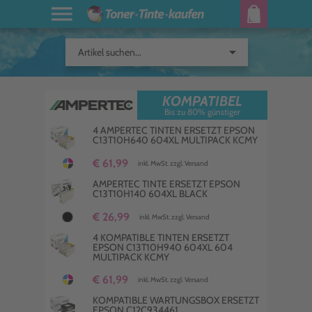
arrow_drop_down
Artikel suchen...
KOMPATIBEL
Bis zu 80% günstiger
4 AMPERTEC TINTEN ERSETZT EPSON
C13T10H640 604XL MULTIPACK KCMY
€ 61,99
inkl. MwSt. zzgl. Versand
AMPERTEC TINTE ERSETZT EPSON
C13T10H140 604XL BLACK
€ 26,99
inkl. MwSt. zzgl. Versand
4 KOMPATIBLE TINTEN ERSETZT
EPSON C13T10H940 604XL 604
MULTIPACK KCMY
€ 61,99
inkl. MwSt. zzgl. Versand
KOMPATIBLE WARTUNGSBOX ERSETZT
EPSON C12C934461