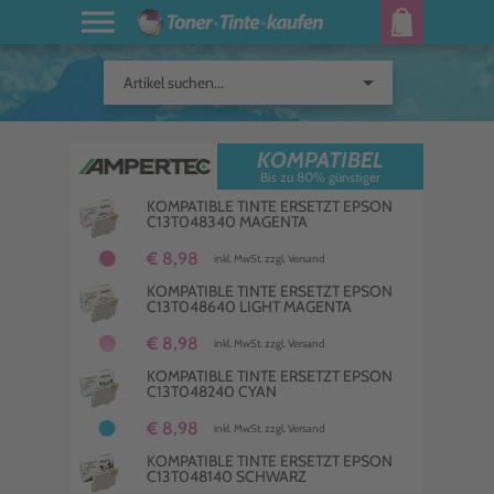
arrow_drop_down
Artikel suchen...
KOMPATIBEL
Bis zu 80% günstiger
KOMPATIBLE TINTE ERSETZT EPSON
C13T048340 MAGENTA
€ 8,98
inkl. MwSt. zzgl. Versand
KOMPATIBLE TINTE ERSETZT EPSON
C13T048640 LIGHT MAGENTA
€ 8,98
inkl. MwSt. zzgl. Versand
KOMPATIBLE TINTE ERSETZT EPSON
C13T048240 CYAN
€ 8,98
inkl. MwSt. zzgl. Versand
KOMPATIBLE TINTE ERSETZT EPSON
C13T048140 SCHWARZ