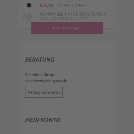
€ 8,98
inkl. MwSt. zzgl. Versand
KOMPATIBLE TINTE ERSETZT EPSON
C13T048540 LIGHT CYAN
€ 8,98
Alle anzeigen
inkl. MwSt. zzgl. Versand
KOMPATIBLE TINTE ERSETZT EPSON
C13T048440 YELLOW
€ 8,98
inkl. MwSt. zzgl. Versand
BERATUNG
Schreiben Sie uns:
service@wiegand-gmbh.de
Vertrag widerrufen
MEIN KONTO