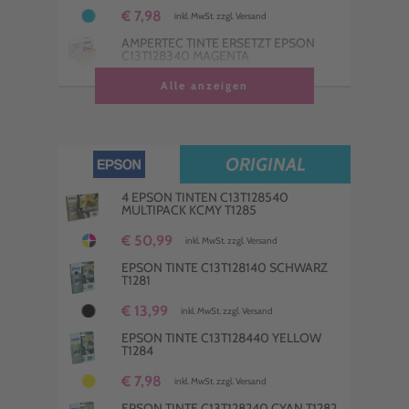
€ 7,98
inkl. MwSt. zzgl. Versand
AMPERTEC TINTE ERSETZT EPSON
C13T128340 MAGENTA
€ 7,98
Alle anzeigen
inkl. MwSt. zzgl. Versand
ORIGINAL
4 EPSON TINTEN C13T128540
MULTIPACK KCMY T1285
€ 50,99
inkl. MwSt. zzgl. Versand
EPSON TINTE C13T128140 SCHWARZ
T1281
€ 13,99
inkl. MwSt. zzgl. Versand
EPSON TINTE C13T128440 YELLOW
T1284
€ 7,98
inkl. MwSt. zzgl. Versand
EPSON TINTE C13T128240 CYAN T1282