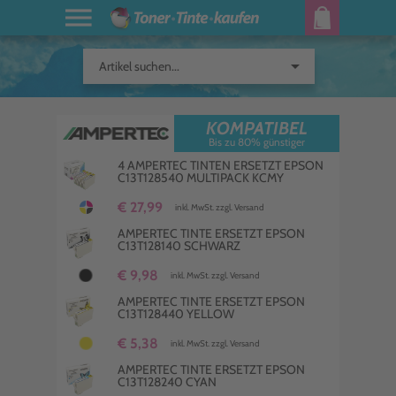
arrow_drop_down
Artikel suchen...
KOMPATIBEL
Bis zu 80% günstiger
4 AMPERTEC TINTEN ERSETZT EPSON
C13T128540 MULTIPACK KCMY
€ 27,99
inkl. MwSt. zzgl. Versand
AMPERTEC TINTE ERSETZT EPSON
C13T128140 SCHWARZ
€ 9,98
inkl. MwSt. zzgl. Versand
AMPERTEC TINTE ERSETZT EPSON
C13T128440 YELLOW
€ 5,38
inkl. MwSt. zzgl. Versand
AMPERTEC TINTE ERSETZT EPSON
C13T128240 CYAN