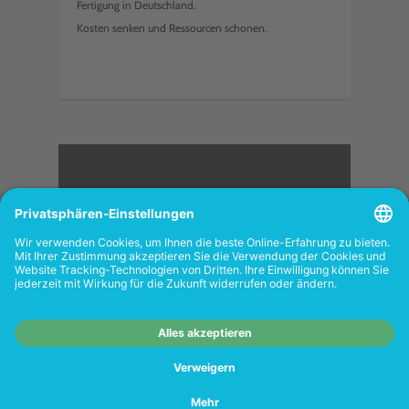
Fertigung in Deutschland.
Kosten senken und Ressourcen schonen.
<
FOLGEN SIE UNS
Wiederverkäufer:
Das Angebot unseres Web-
Shops richtet sich nicht an Wiederverkäufer.
Wenn Sie Wiederverkäufer sind, registrieren
Sie sich bitte in unserem Händler-Portal
www.tonerhersteller.de