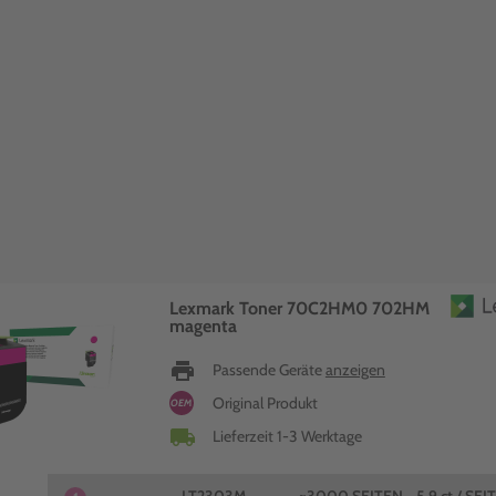
Lexmark Toner 70C2HM0 702HM
magenta
print
Passende Geräte
anzeigen
Original Produkt
OEM
local_shipping
Lieferzeit 1-3 Werktage