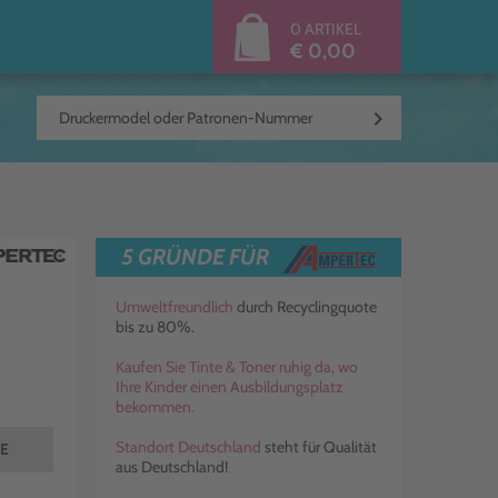
0 ARTIKEL
€ 0,00
keyboard_arrow_right
5 GRÜNDE FÜR
Umweltfreundlich
durch Recyclingquote
bis zu 80%.
Kaufen Sie Tinte & Toner ruhig da, wo
Ihre Kinder einen Ausbildungsplatz
bekommen.
Standort Deutschland
steht für Qualität
TE
aus Deutschland!