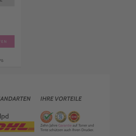
TE
FEN
rg,
SANDARTEN
IHRE VORTEILE
Zehn Jahre
Garantie
auf Toner und
Tinte schützen auch Ihren Drucker.