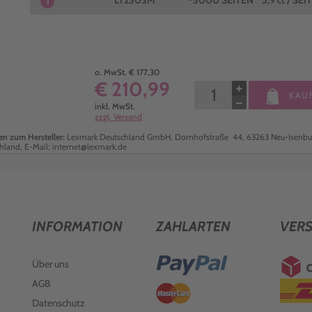
LT2303M
~3000 SEITEN
5,9 ct / SEI
1
o. MwSt. € 177,30
€ 210,99
+
KAU
−
inkl. MwSt.
zzgl. Versand
n zum Hersteller:
Lexmark Deutschland GmbH, Dornhofstraße 44, 63263 Neu-Isenbu
hland, E-Mail: internet@lexmark.de
INFORMATION
ZAHLARTEN
VER
Über uns
AGB
Datenschutz