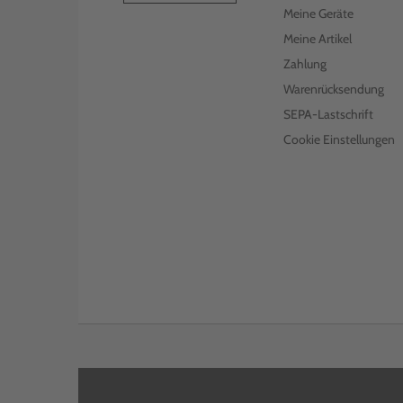
70C0Z50 700Z5 KCMY
Meine Geräte
Meine Artikel
€ 349,99
inkl. MwSt. zzgl. Versand
Zahlung
LEXMARK DEVELOPER UNIT
70C0D20 700D2 CYAN
Warenrücksendung
SEPA-Lastschrift
€ 78,99
inkl. MwSt. zzgl. Versand
Cookie Einstellungen
LEXMARK FOTOLEITEREINHEIT
70C0P00 700P KCMY
€ 216,98
inkl. MwSt. zzgl. Versand
LEXMARK TONER 70C20M0
702M MAGENTA
€ 81,99
inkl. MwSt. zzgl. Versand
LEXMARK TONER 70C20C0
702C CYAN
€ 94,99
inkl. MwSt. zzgl. Versand