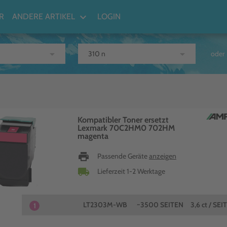
keyboard_arrow_down
R
ANDERE ARTIKEL
LOGIN
arrow_drop_down
arrow_drop_down
oder
Kompatibler Toner ersetzt
Lexmark 70C2HM0 702HM
magenta
print
Passende Geräte
anzeigen
local_shipping
Lieferzeit 1-2 Werktage
LT2303M-WB
~3500 SEITEN
3,6 ct / SEI
1