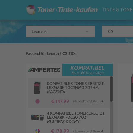
TINTE & TONE
arrow_drop_down
Passend für
Lexmark CS 310 n
KOMPATIBEL
Bis zu 80% günstiger
KOMPATIBLER TONER ERSETZT
LEXMARK 70C2HM0 702HM
MAGENTA
€ 147,99
inkl. MwSt. zzgl. Versand
4 KOMPATIBLE TONER ERSETZT
LEXMARK 70C20 702
MULTIPACK KCMY
€ 178,99
inkl. MwSt. zzgl. Versand