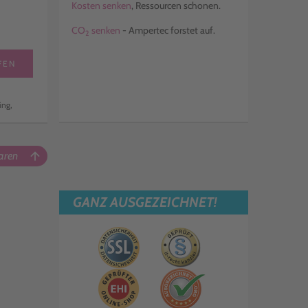
Kosten senken
, Ressourcen schonen.
CO
senken
- Ampertec forstet auf.
2
FEN
ing,
aren
arrow_upward
GANZ AUSGEZEICHNET!