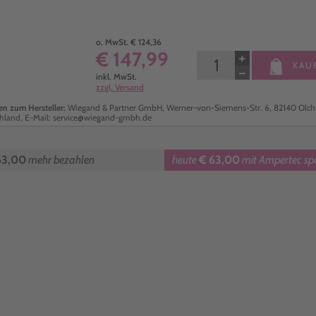
o. MwSt. € 124,36
€ 147,99
+
KAU
−
inkl. MwSt.
zzgl. Versand
n zum Hersteller:
Wiegand & Partner GmbH, Werner-von-Siemens-Str. 6, 82140 Olch
hland, E-Mail: service@wiegand-gmbh.de
63,00
mehr bezahlen
heute
€ 63,00
mit Ampertec sp