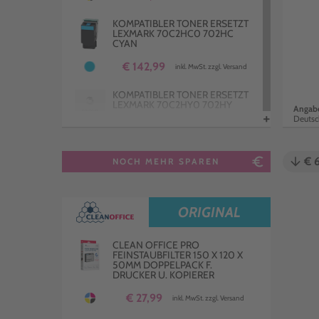
KOMPATIBLER TONER ERSETZT
LEXMARK 70C2HC0 702HC
CYAN
€ 142,99
inkl. MwSt. zzgl. Versand
KOMPATIBLER TONER ERSETZT
LEXMARK 70C2HY0 702HY
Angabe
+
YELLOW
Deutsc
€ 146,99
inkl. MwSt. zzgl. Versand
euro_symbol
arrow_downward
€ 
NOCH MEHR SPAREN
KOMPATIBLER TONER ERSETZT
LEXMARK 70C20K0 702K
SCHWARZ
€ 42,99
ORIGINAL
inkl. MwSt. zzgl. Versand
KOMPATIBLER
CLEAN OFFICE PRO
RESTTONERBEHÄLTER ERSETZT
FEINSTAUBFILTER 150 X 120 X
LEXMARK C540X75G
50MM DOPPELPACK F.
DRUCKER U. KOPIERER
€ 12,00
inkl. MwSt. zzgl. Versand
€ 27,99
inkl. MwSt. zzgl. Versand
4 KOMPATIBLE TONER ERSETZT
LEXMARK 70C2H 702H