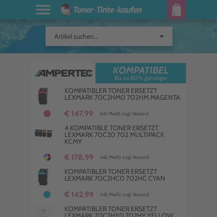
arrow_drop_down
Artikel suchen...
KOMPATIBEL
Bis zu 80% günstiger
KOMPATIBLER TONER ERSETZT
LEXMARK 70C2HM0 702HM MAGENTA
€ 147,99
inkl. MwSt. zzgl. Versand
4 KOMPATIBLE TONER ERSETZT
LEXMARK 70C20 702 MULTIPACK
KCMY
€ 178,99
inkl. MwSt. zzgl. Versand
KOMPATIBLER TONER ERSETZT
LEXMARK 70C2HC0 702HC CYAN
€ 142,99
inkl. MwSt. zzgl. Versand
KOMPATIBLER TONER ERSETZT
LEXMARK 70C2HY0 702HY YELLOW