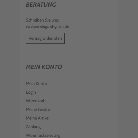
BERATUNG
LEXMARK IMAGING KIT 70C0Z50
700Z5 KCMY
€ 349,99
Schreiben Sie uns:
inkl. MwSt. zzgl. Versand
service@wiegand-gmbh.de
LEXMARK DEVELOPER UNIT 70C0D20
700D2 CYAN
Vertrag widerrufen
€ 78,99
inkl. MwSt. zzgl. Versand
LEXMARK FOTOLEITEREINHEIT
70C0P00 700P KCMY
MEIN KONTO
€ 216,98
inkl. MwSt. zzgl. Versand
LEXMARK TONER 70C20M0 702M
MAGENTA
Mein Konto
€ 81,99
inkl. MwSt. zzgl. Versand
Login
LEXMARK TONER 70C20C0 702C
Warenkorb
CYAN
Meine Geräte
€ 94,99
inkl. MwSt. zzgl. Versand
Meine Artikel
LEXMARK MAINTENANCE KIT 40X7616
Zahlung
Warenrücksendung