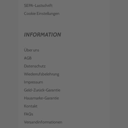
€ 373,99
inkl. MwSt. zzgl. Versand
SEPA-Lastschrift
LEXMARK TONER 70C2HY0 702HY
YELLOW
Cookie Einstellungen
€ 209,99
inkl. MwSt. zzgl. Versand
LEXMARK DEVELOPER UNIT 70C0D30
INFORMATION
700D3 MAGENTA
€ 73,99
inkl. MwSt. zzgl. Versand
Über uns
LEXMARK TONER 70C2HK0 702HK
SCHWARZ
AGB
Datenschutz
€ 159,00
inkl. MwSt. zzgl. Versand
Wiederrufsbelehrung
LEXMARK TONER 70C2HM0 702HM
MAGENTA
Impressum
€ 210,99
inkl. MwSt. zzgl. Versand
Geld-Zurück-Garantie
LEXMARK DEVELOPER UNIT 70C0D10
Hausmarke-Garantie
700D1 SCHWARZ
Kontakt
€ 67,98
inkl. MwSt. zzgl. Versand
FAQs
Versandinformationen