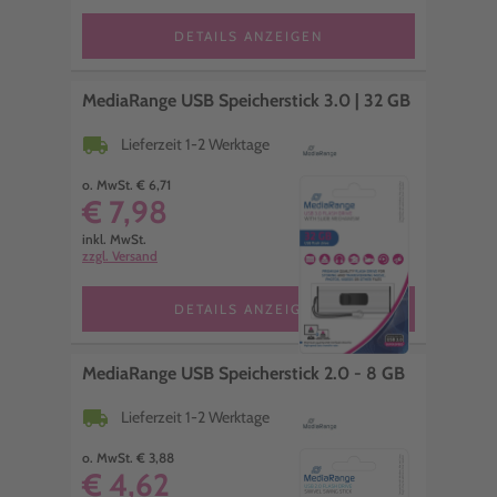
DETAILS ANZEIGEN
MediaRange USB Speicherstick 3.0 | 32 GB
local_shipping
Lieferzeit 1-2 Werktage
o. MwSt. € 6,71
€ 7,98
inkl. MwSt.
zzgl. Versand
DETAILS ANZEIGEN
MediaRange USB Speicherstick 2.0 - 8 GB
local_shipping
Lieferzeit 1-2 Werktage
o. MwSt. € 3,88
€ 4,62