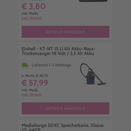
€ 3,80
inkl. MwSt.
zzgl. Versand
DETAILS ANZEIGEN
Einhell - KT-NT 15 Li Kit Akku-Nass-
Trockensauger 18 Volt / 2,5 Ah Akku
local_shipping
Lieferzeit 1-2 Werktage
o. MwSt. € 48,73
€ 57,99
inkl. MwSt.
zzgl. Versand
DETAILS ANZEIGEN
MediaRange SDXC Speicherkarte, Klasse
10, 64GB