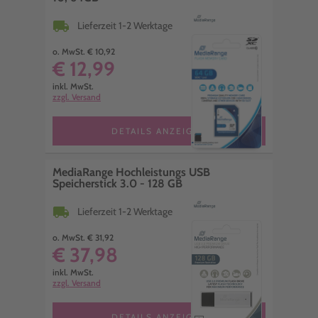
local_shipping
Lieferzeit 1-2 Werktage
o. MwSt. € 10,92
€ 12,99
inkl. MwSt.
zzgl. Versand
DETAILS ANZEIGEN
MediaRange Hochleistungs USB
Speicherstick 3.0 - 128 GB
local_shipping
Lieferzeit 1-2 Werktage
o. MwSt. € 31,92
€ 37,98
inkl. MwSt.
zzgl. Versand
DETAILS ANZEIGEN