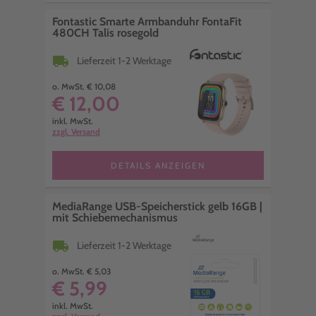
Fontastic Smarte Armbanduhr FontaFit
480CH Talis rosegold
local_shipping
Lieferzeit 1-2 Werktage
o. MwSt. € 10,08
€ 12,00
inkl. MwSt.
zzgl. Versand
DETAILS ANZEIGEN
MediaRange USB-Speicherstick gelb 16GB |
mit Schiebemechanismus
local_shipping
Lieferzeit 1-2 Werktage
o. MwSt. € 5,03
€ 5,99
inkl. MwSt.