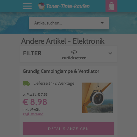
arrow_drop_down
Artikel suchen...
Andere Artikel -
Elektronik
360
FILTER
keyboard_arrow_down
zurücksetzen
Grundig Campinglampe & Ventilator
local_shipping
Lieferzeit 1-2 Werktage
o. MwSt. € 7,55
€ 8,98
inkl. MwSt.
zzgl. Versand
DETAILS ANZEIGEN