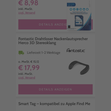
€ 8,98
inkl. MwSt.
zzgl. Versand
DETAILS ANZEIGEN
Fontastic Drahtloser Nackenlautsprecher
Herco 3D Stereoklang
local_shipping
Lieferzeit 1-2 Werktage
o. MwSt. € 15,12
€ 17,99
inkl. MwSt.
zzgl. Versand
DETAILS ANZEIGEN
Smart Tag – kompatibel zu Apple Find Me