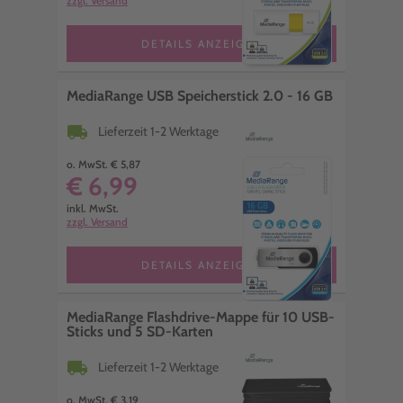
zzgl. Versand
DETAILS ANZEIGEN
MediaRange USB Speicherstick 2.0 - 16 GB
local_shipping
Lieferzeit 1-2 Werktage
o. MwSt. € 5,87
€ 6,99
inkl. MwSt.
zzgl. Versand
DETAILS ANZEIGEN
MediaRange Flashdrive-Mappe für 10 USB-
Sticks und 5 SD-Karten
local_shipping
Lieferzeit 1-2 Werktage
o. MwSt. € 3,19