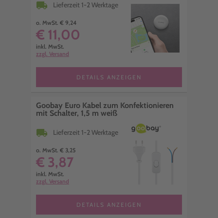
local_shipping
Lieferzeit 1-2 Werktage
o. MwSt. € 9,24
€ 11,00
inkl. MwSt.
zzgl. Versand
DETAILS ANZEIGEN
Goobay Euro Kabel zum Konfektionieren
mit Schalter, 1,5 m weiß
local_shipping
Lieferzeit 1-2 Werktage
o. MwSt. € 3,25
€ 3,87
inkl. MwSt.
zzgl. Versand
DETAILS ANZEIGEN