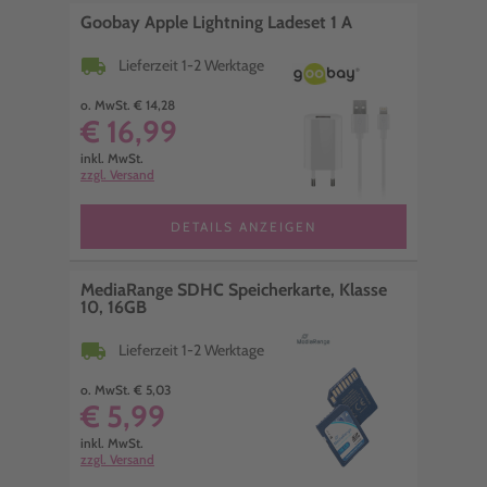
Goobay Apple Lightning Ladeset 1 A
local_shipping
Lieferzeit 1-2 Werktage
o. MwSt. € 14,28
€ 16,99
inkl. MwSt.
zzgl. Versand
DETAILS ANZEIGEN
MediaRange SDHC Speicherkarte, Klasse
10, 16GB
local_shipping
Lieferzeit 1-2 Werktage
o. MwSt. € 5,03
€ 5,99
inkl. MwSt.
zzgl. Versand