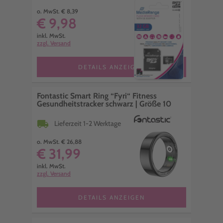
o. MwSt. € 8,39
€ 9,98
inkl. MwSt.
zzgl. Versand
DETAILS ANZEIGEN
Fontastic Smart Ring “Fyri“ Fitness
Gesundheitstracker schwarz | Größe 10
local_shipping
Lieferzeit 1-2 Werktage
o. MwSt. € 26,88
€ 31,99
inkl. MwSt.
zzgl. Versand
DETAILS ANZEIGEN