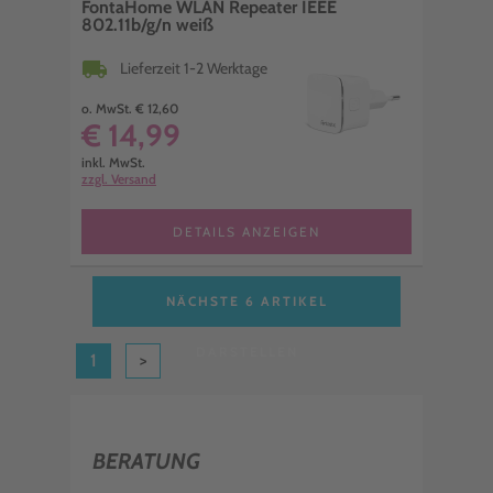
FontaHome WLAN Repeater IEEE
802.11b/g/n weiß
local_shipping
Lieferzeit 1-2 Werktage
o. MwSt. € 12,60
€ 14,99
inkl. MwSt.
zzgl. Versand
DETAILS ANZEIGEN
NÄCHSTE 6 ARTIKEL
DARSTELLEN
1
>
BERATUNG