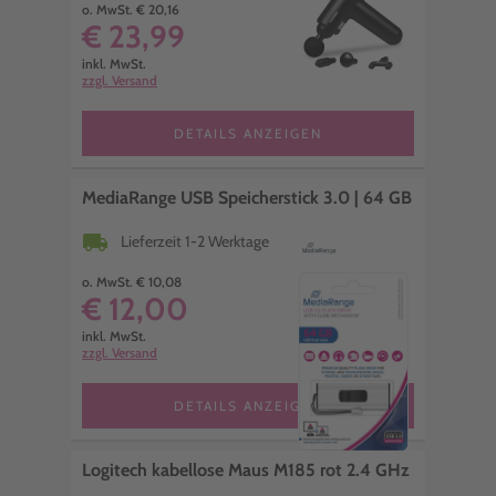
o. MwSt. € 20,16
€ 23,99
inkl. MwSt.
zzgl. Versand
DETAILS ANZEIGEN
MediaRange USB Speicherstick 3.0 | 64 GB
local_shipping
Lieferzeit 1-2 Werktage
o. MwSt. € 10,08
€ 12,00
inkl. MwSt.
zzgl. Versand
DETAILS ANZEIGEN
Logitech kabellose Maus M185 rot 2.4 GHz