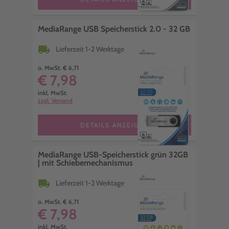
MediaRange USB Speicherstick 2.0 - 32 GB
local_shipping
Lieferzeit 1-2 Werktage
o. MwSt. € 6,71
€ 7,98
inkl. MwSt.
zzgl. Versand
DETAILS ANZEIGEN
MediaRange USB-Speicherstick grün 32GB
| mit Schiebemechanismus
local_shipping
Lieferzeit 1-2 Werktage
o. MwSt. € 6,71
€ 7,98
inkl. MwSt.