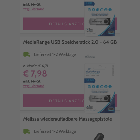
inkl. MwSt.
zzgl. Versand
DETAILS ANZEIGEN
MediaRange USB Speicherstick 2.0 - 64 GB
local_shipping
Lieferzeit 1-2 Werktage
o. MwSt. € 6,71
€ 7,98
inkl. MwSt.
zzgl. Versand
DETAILS ANZEIGEN
Melissa wiederaufladbare Massagepistole
local_shipping
Lieferzeit 1-2 Werktage