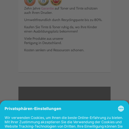
Zehn Jahre
Garantie
auf Toner und Tinte schützen
auch Ihren Drucker.
Umweltfreundlich durch Recyclingquote bis zu 80%.
Kaufen Sie Tinte & Toner ruhig da, wo Ihre Kinder
einen Ausbildungsplatz bekommen!
Viele Produkte aus unserer
Fertigung in Deutschland.
Kosten senken und Ressourcen schonen.
<
FOLGEN SIE UNS