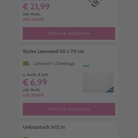
€ 21,99
inkl. MwSt.
zzgl. Versand
DETAILS ANZEIGEN
Stylex Leinwand 50 x 70 cm
local_shipping
Lieferzeit 1-2 Werktage
o. MwSt. € 5,87
€ 6,99
inkl. MwSt.
zzgl. Versand
DETAILS ANZEIGEN
Unkrauttuch 1x12 m