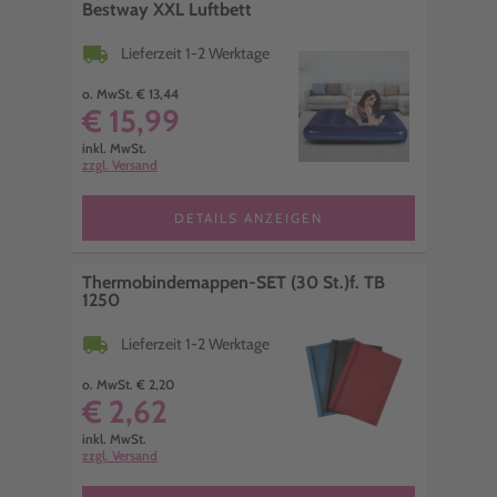
Bestway XXL Luftbett
local_shipping
Lieferzeit 1-2 Werktage
o. MwSt. € 13,44
€ 15,99
inkl. MwSt.
zzgl. Versand
DETAILS ANZEIGEN
Thermobindemappen-SET (30 St.)f. TB
1250
local_shipping
Lieferzeit 1-2 Werktage
o. MwSt. € 2,20
€ 2,62
inkl. MwSt.
zzgl. Versand