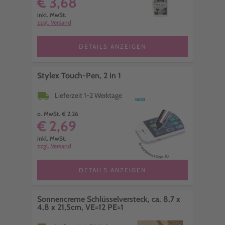
€ 3,68
inkl. MwSt.
zzgl. Versand
DETAILS ANZEIGEN
Stylex Touch-Pen, 2 in 1
local_shipping
Lieferzeit 1-2 Werktage
o. MwSt. € 2,26
€ 2,69
inkl. MwSt.
zzgl. Versand
DETAILS ANZEIGEN
Sonnencreme Schlüsselversteck, ca. 8,7 x
4,8 x 21,5cm, VE=12 PE=1