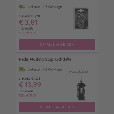
local_shipping
Lieferzeit 1-2 Werktage
o. MwSt. € 3,20
€ 3,81
inkl. MwSt.
zzgl. Versand
DETAILS ANZEIGEN
Nedis Moskito Stop-Lichtfalle
local_shipping
Lieferzeit 1-2 Werktage
o. MwSt. € 11,76
€ 13,99
inkl. MwSt.
zzgl. Versand
DETAILS ANZEIGEN