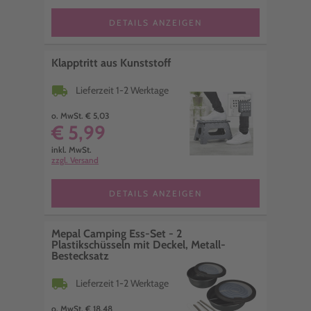
DETAILS ANZEIGEN
Klapptritt aus Kunststoff
local_shipping
Lieferzeit 1-2 Werktage
o. MwSt. € 5,03
€ 5,99
inkl. MwSt.
zzgl. Versand
DETAILS ANZEIGEN
Mepal Camping Ess-Set - 2
Plastikschüsseln mit Deckel, Metall-
Bestecksatz
local_shipping
Lieferzeit 1-2 Werktage
o. MwSt. € 18,48