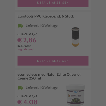
DETAILS ANZEIGEN
Eurotools PVC Klebeband, 6 Stück
local_shipping
Lieferzeit 1-2 Werktage
o. MwSt. € 2,40
€ 2,86
inkl. MwSt.
zzgl. Versand
DETAILS ANZEIGEN
ecomed eco med Natur Echte Olivenöl
Creme 250 ml
local_shipping
Lieferzeit 1-2 Werktage
o. MwSt. € 3,43
€ 4,08