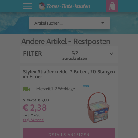
arrow_drop_down
Artikel suchen...
Andere Artikel -
Restposten
360
FILTER
keyboard_arrow_down
zurücksetzen
Stylex Straßenkreide, 7 Farben, 20 Stangen
im Eimer
local_shipping
Lieferzeit 1-2 Werktage
o. MwSt. € 2,00
€ 2,38
inkl. MwSt.
zzgl. Versand
DETAILS ANZEIGEN