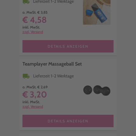
local_shipping
Lieferzeit 1-2 Werktage
o. MwSt. € 3,85
€ 4,58
inkl. MwSt.
zzgl. Versand
DETAILS ANZEIGEN
Teamplayer Massageball Set
local_shipping
Lieferzeit 1-2 Werktage
o. MwSt. € 2,69
€ 3,20
inkl. MwSt.
zzgl. Versand
DETAILS ANZEIGEN