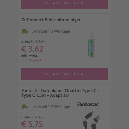
DETAILS ANZEIGEN
Q-Connect Bildschirmreiniger
local_shipping
Lieferzeit 1-2 Werktage
o. MwSt. € 3,04
€ 3,62
inkl. MwSt.
zzgl. Versand
DETAILS ANZEIGEN
Fontastic Datenkabel Quattro Type-C -
Type C 1.5m + Adapt sw
local_shipping
Lieferzeit 1-2 Werktage
o. MwSt. € 4,83
€ 5,75