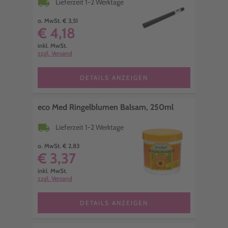
local_shipping
Lieferzeit 1-2 Werktage
o. MwSt. € 3,51
€ 4,18
inkl. MwSt.
zzgl. Versand
DETAILS ANZEIGEN
eco Med Ringelblumen Balsam, 250ml
local_shipping
Lieferzeit 1-2 Werktage
o. MwSt. € 2,83
€ 3,37
inkl. MwSt.
zzgl. Versand
DETAILS ANZEIGEN