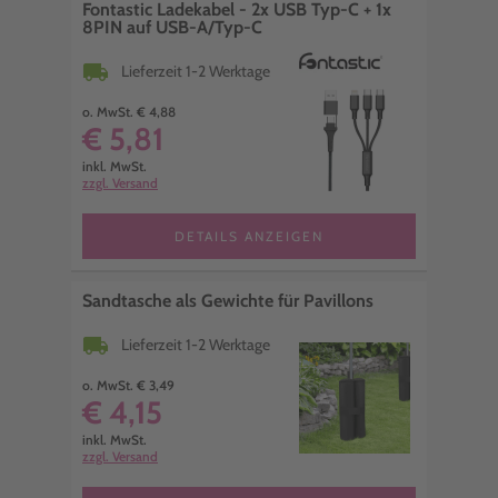
Fontastic Ladekabel - 2x USB Typ-C + 1x
8PIN auf USB-A/Typ-C
local_shipping
Lieferzeit 1-2 Werktage
o. MwSt. € 4,88
€ 5,81
inkl. MwSt.
zzgl. Versand
DETAILS ANZEIGEN
Sandtasche als Gewichte für Pavillons
local_shipping
Lieferzeit 1-2 Werktage
o. MwSt. € 3,49
€ 4,15
inkl. MwSt.
zzgl. Versand