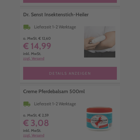
Dr. Senst Insektenstich-Heiler
local_shipping
Lieferzeit 1-2 Werktage
o. MwSt. € 12,60
€ 14,99
inkl. MwSt.
zzgl. Versand
DETAILS ANZEIGEN
Creme Pferdebalsam 500ml
local_shipping
Lieferzeit 1-2 Werktage
o. MwSt. € 2,59
€ 3,08
inkl. MwSt.
zzgl. Versand