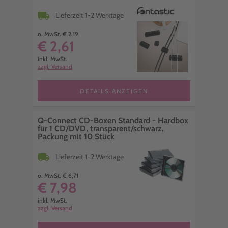
local_shipping
Lieferzeit 1-2 Werktage
o. MwSt. € 2,19
€ 2,61
inkl. MwSt.
zzgl. Versand
DETAILS ANZEIGEN
Q-Connect CD-Boxen Standard - Hardbox
für 1 CD/DVD, transparent/schwarz,
Packung mit 10 Stück
local_shipping
Lieferzeit 1-2 Werktage
o. MwSt. € 6,71
€ 7,98
inkl. MwSt.
zzgl. Versand