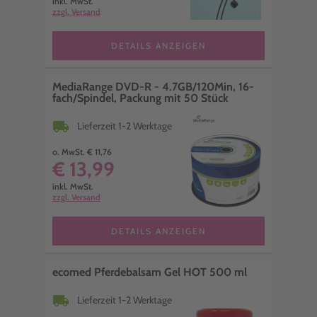
inkl. MwSt.
zzgl. Versand
DETAILS ANZEIGEN
MediaRange DVD-R - 4.7GB/120Min, 16-
fach/Spindel, Packung mit 50 Stück
local_shipping
Lieferzeit 1-2 Werktage
o. MwSt. € 11,76
€ 13,99
inkl. MwSt.
zzgl. Versand
DETAILS ANZEIGEN
ecomed Pferdebalsam Gel HOT 500 ml
local_shipping
Lieferzeit 1-2 Werktage