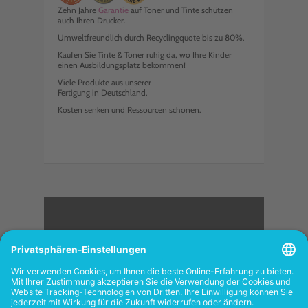
Zehn Jahre
Garantie
auf Toner und Tinte schützen
auch Ihren Drucker.
Umweltfreundlich durch Recyclingquote bis zu 80%.
Kaufen Sie Tinte & Toner ruhig da, wo Ihre Kinder
einen Ausbildungsplatz bekommen!
Viele Produkte aus unserer
Fertigung in Deutschland.
Kosten senken und Ressourcen schonen.
<
FOLGEN SIE UNS