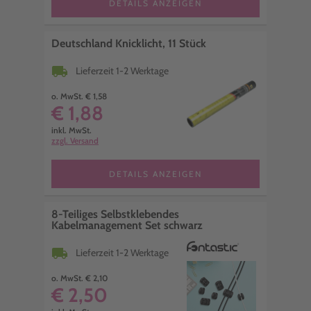
DETAILS ANZEIGEN
Deutschland Knicklicht, 11 Stück
local_shipping
Lieferzeit 1-2 Werktage
o. MwSt. € 1,58
€ 1,88
inkl. MwSt.
zzgl. Versand
DETAILS ANZEIGEN
8-Teiliges Selbstklebendes
Kabelmanagement Set schwarz
local_shipping
Lieferzeit 1-2 Werktage
o. MwSt. € 2,10
€ 2,50