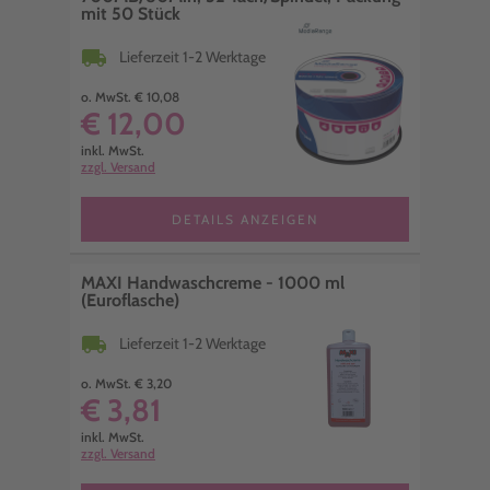
mit 50 Stück
local_shipping
Lieferzeit 1-2 Werktage
o. MwSt. € 10,08
€ 12,00
inkl. MwSt.
zzgl. Versand
DETAILS ANZEIGEN
MAXI Handwaschcreme - 1000 ml
(Euroflasche)
local_shipping
Lieferzeit 1-2 Werktage
o. MwSt. € 3,20
€ 3,81
inkl. MwSt.
zzgl. Versand