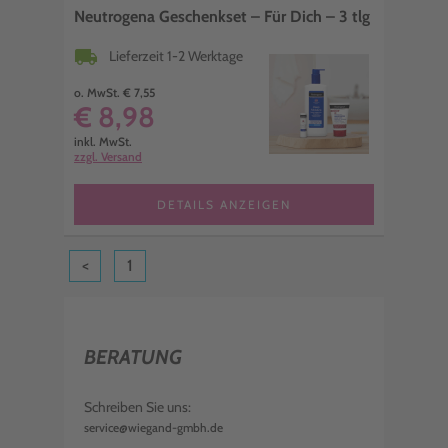
Neutrogena Geschenkset – Für Dich – 3 tlg
local_shipping
Lieferzeit 1-2 Werktage
o. MwSt. € 7,55
€ 8,98
inkl. MwSt.
zzgl. Versand
DETAILS ANZEIGEN
<
1
BERATUNG
Schreiben Sie uns:
service@wiegand-gmbh.de