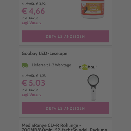
o. MwSt. € 3,92
€ 4,66
inkl. MwSt.
zzgl. Versand
DETAILS ANZEIGEN
Goobay LED-Leselupe
local_shipping
Lieferzeit 1-2 Werktage
o. MwSt. € 4,23
€ 5,03
inkl. MwSt.
zzgl. Versand
DETAILS ANZEIGEN
MediaRange CD-R Rohlinge -
700MB/80Min, 52-fach/Spindel, Packung