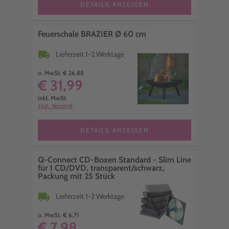
DETAILS ANZEIGEN
Feuerschale BRAZIER Ø 60 cm
local_shipping
Lieferzeit 1-2 Werktage
o. MwSt. € 26,88
€ 31,99
inkl. MwSt.
zzgl. Versand
DETAILS ANZEIGEN
Q-Connect CD-Boxen Standard - Slim Line
für 1 CD/DVD, transparent/schwarz,
Packung mit 25 Stück
local_shipping
Lieferzeit 1-2 Werktage
o. MwSt. € 6,71
€ 7,98