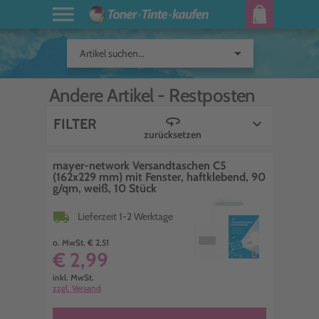
arrow_drop_down
Artikel suchen...
Andere Artikel -
Restposten
360
FILTER
keyboard_arrow_down
zurücksetzen
mayer-network Versandtaschen C5
(162x229 mm) mit Fenster, haftklebend, 90
g/qm, weiß, 10 Stück
local_shipping
Lieferzeit 1-2 Werktage
o. MwSt. € 2,51
€ 2,99
inkl. MwSt.
zzgl. Versand