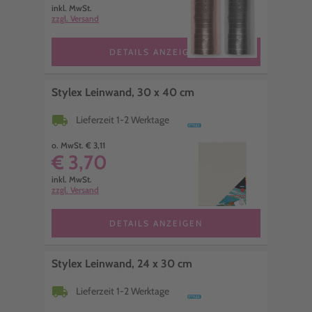
inkl. MwSt.
zzgl. Versand
DETAILS ANZEIGEN
Stylex Leinwand, 30 x 40 cm
local_shipping
Lieferzeit 1-2 Werktage
o. MwSt. € 3,11
€ 3,70
inkl. MwSt.
zzgl. Versand
DETAILS ANZEIGEN
Stylex Leinwand, 24 x 30 cm
local_shipping
Lieferzeit 1-2 Werktage