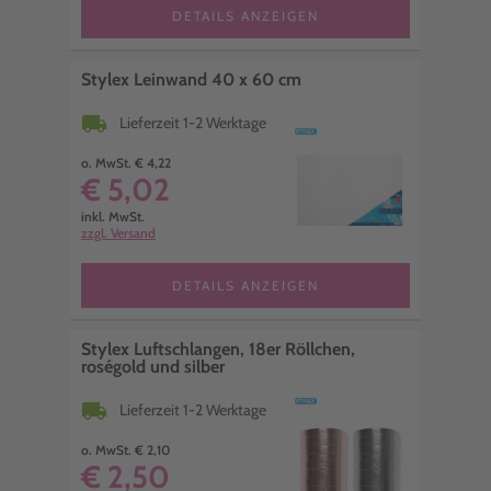
DETAILS ANZEIGEN
Stylex Leinwand 40 x 60 cm
local_shipping
Lieferzeit 1-2 Werktage
o. MwSt. € 4,22
€ 5,02
inkl. MwSt.
zzgl. Versand
DETAILS ANZEIGEN
Stylex Luftschlangen, 18er Röllchen,
roségold und silber
local_shipping
Lieferzeit 1-2 Werktage
o. MwSt. € 2,10
€ 2,50