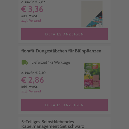
o. MwSt. € 2,82
€ 3,36
inkl. MwSt.
zzgl. Versand
DETAILS ANZEIGEN
florafit Düngestäbchen für Blühpflanzen
local_shipping
Lieferzeit 1-2 Werktage
o. MwSt. € 2,40
€ 2,86
inkl. MwSt.
zzgl. Versand
DETAILS ANZEIGEN
5-Teiliges Selbstklebendes
Kabelmanagement Set schwarz