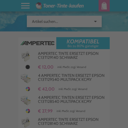
arrow_drop_down
Artikel suchen...
KOMPATIBEL
Bis zu 80% günstiger
AMPERTEC TINTE ERSETZT EPSON
C13T129140 SCHWARZ
€ 12,00
inkl. MwSt. zzgl. Versand
4 AMPERTEC TINTEN ERSETZT EPSON
C13T129540 MULTIPACK KCMY
€ 42,00
inkl. MwSt. zzgl. Versand
4 AMPERTEC TINTEN ERSETZT EPSON
C13T128540 MULTIPACK KCMY
€ 27,99
inkl. MwSt. zzgl. Versand
AMPERTEC TINTE ERSETZT EPSON
C13T128140 SCHWARZ