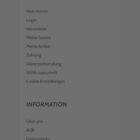
EPSON TINTE C13T128340 MAGENTA
T1283
Mein Konto
€ 12,00
inkl. MwSt. zzgl. Versand
Login
Warenkorb
Meine Geräte
Meine Artikel
Zahlung
Warenrücksendung
SEPA-Lastschrift
Cookie Einstellungen
INFORMATION
Über uns
AGB
Datenschutz