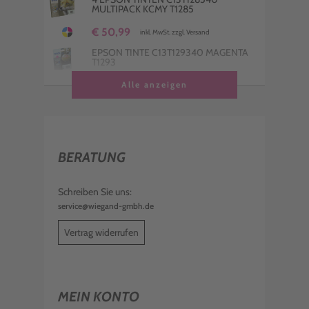
MULTIPACK KCMY T1285
€ 11,00
inkl. MwSt. zzgl. Versand
€ 50,99
inkl. MwSt. zzgl. Versand
EPSON TINTE C13T129340 MAGENTA
T1293
€ 16,99
Alle anzeigen
inkl. MwSt. zzgl. Versand
EPSON TINTE C13T129440 YELLOW
T1294
€ 15,99
inkl. MwSt. zzgl. Versand
BERATUNG
EPSON TINTE C13T129240 CYAN T1292
€ 17,99
Schreiben Sie uns:
inkl. MwSt. zzgl. Versand
service@wiegand-gmbh.de
EPSON TINTE C13T128440 YELLOW
T1284
Vertrag widerrufen
€ 7,98
inkl. MwSt. zzgl. Versand
EPSON TINTE C13T128240 CYAN T1282
MEIN KONTO
€ 12,00
inkl. MwSt. zzgl. Versand