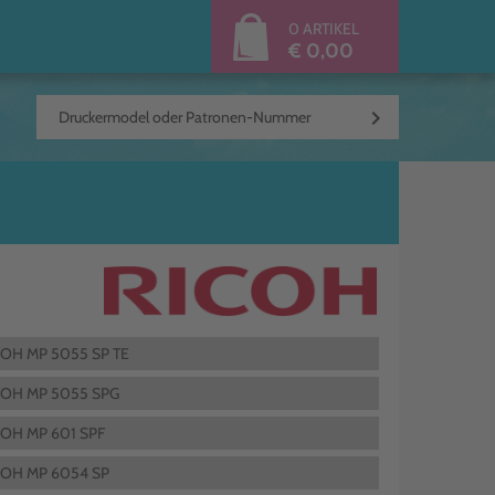
0 ARTIKEL
€ 0,00
keyboard_arrow_right
COH MP 5055 SP TE
COH MP 5055 SPG
COH MP 601 SPF
COH MP 6054 SP