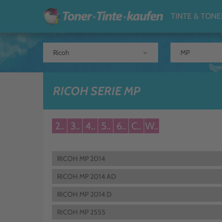
TINTE & TONE
arrow_drop_down
RICOH SERIE MP
2..
3..
4..
5..
6..
C..
W..
RICOH MP 2014
RICOH MP 2014 AD
RICOH MP 2014 D
RICOH MP 2555